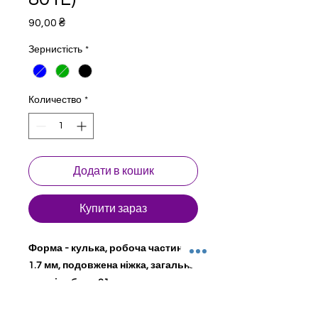
Цена
90,00 ₴
Зернистість
*
Количество
*
Додати в кошик
Купити зараз
Форма - кулька, робоча частина
1.7 мм, подовжена ніжка, загальна
довжіна бору 21 мм.
Стоматологічні бори для турбінного
наконечника. Натуральний