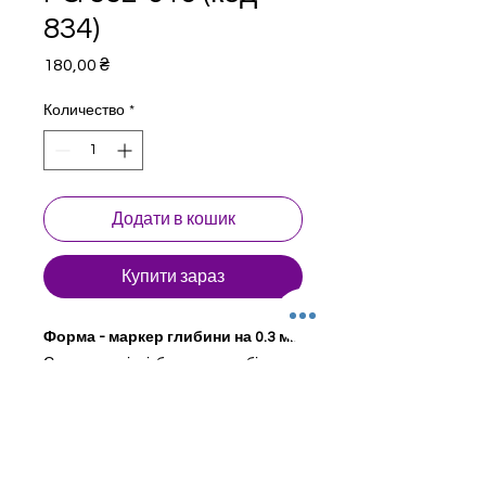
834)
Цена
180,00 ₴
Количество
*
Додати в кошик
Купити зараз
Форма - маркер глибини на 0.3 мм
Стоматологічні бори для турбінного
наконечника. Натуральний
алмаз. Сталевий сердечник з
швейцарської хірургічної сталі
Ø1.597mm (допуск 0,001-0,005 mm)