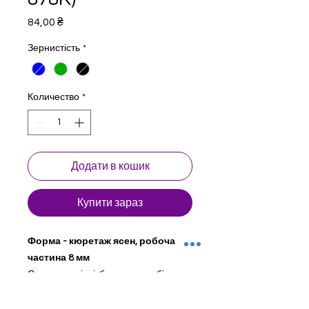
Цена
84,00 ₴
Зернистість
*
Количество
*
Додати в кошик
Купити зараз
Форма - кюретаж ясен, робоча
частина 8 мм
Стоматологічні бори для турбінного
наконечника. Натуральний
алмаз. Сталевий сердечник з