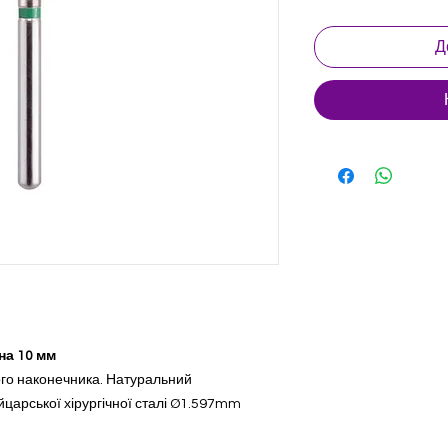
Д
на 10 мм
ого наконечника. Натуральний
царської хірургічної сталі Ø1.597mm