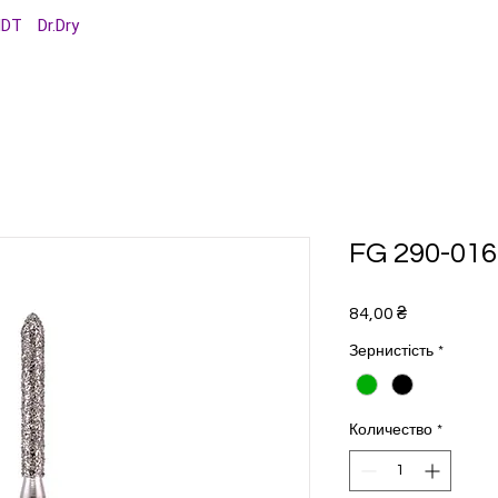
MDT
Dr.Dry
FG ‎290-016
Цена
84,00 ₴
Зернистість
*
Количество
*