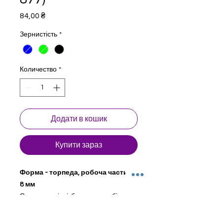
Цена
84,00 ₴
Зернистість
*
Количество
*
Додати в кошик
Купити зараз
Форма - торпеда, робоча частина
8 мм
Стоматологічні бори для турбінного
наконечника. Натуральний
алмаз. Сталевий сердечник з