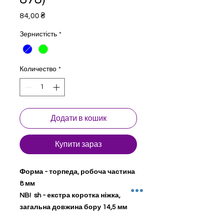
Цена
84,00 ₴
Зернистість
*
Количество
*
Додати в кошик
Купити зараз
Форма - торпеда, робоча частина
8 мм
NB! sh - екстра коротка ніжка,
загальна довжина бору 14,5 мм
Стоматологічні бори для турбінного