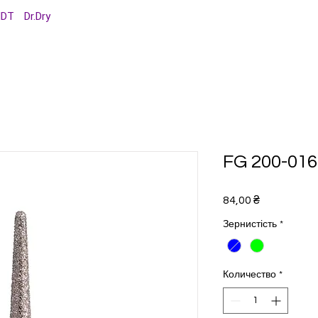
MDT
Dr.Dry
FG 200-016 
Цена
84,00 ₴
Зернистість
*
Количество
*