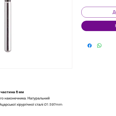
Д
 частина 8 мм
ого наконечника. Натуральний
царської хірургічної сталі Ø1.597mm