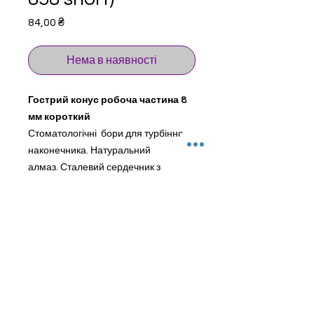
Цена
84,00 ₴
Нема в наявності
Гострий конус робоча частина 8
мм короткий
Стоматологічні бори для турбінного
наконечника. Натуральний
алмаз. Сталевий сердечник з
швейцарської хірургічної сталі
Ø1.597mm (допуск 0,001-0,005 mm)
Боры MDT купить Украина
Питання & відповіді
Повний каталог MDT