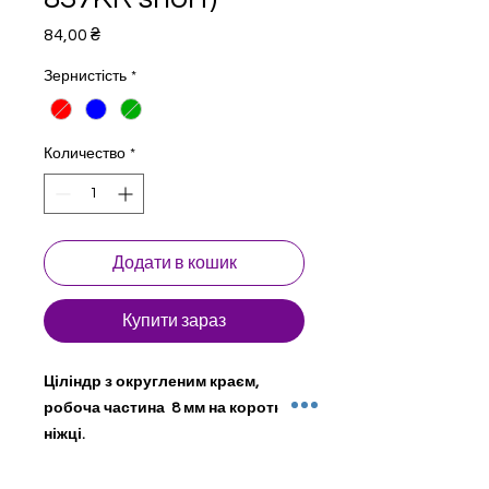
Цена
84,00 ₴
Зернистість
*
Количество
*
Додати в кошик
Купити зараз
Ціліндр з округленим краєм,
робоча частина 8 мм на короткій
ніжці.
Стоматологічні бори для турбінного
наконечника. Натуральний