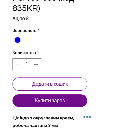
835KR)
Цена
84,00 ₴
Зернистість
*
Количество
*
Додати в кошик
Купити зараз
Ціліндр з округленим краєм,
робоча частина 3 мм
Стоматологічні бори для турбінного