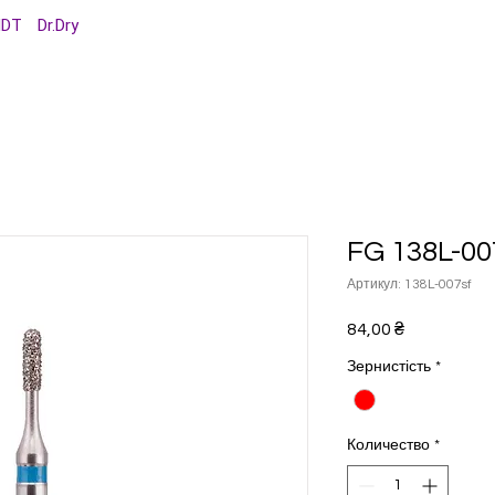
MDT
Dr.Dry
FG 138L-007
Артикул: 138L-007sf
Цена
84,00 ₴
Зернистість
*
Количество
*