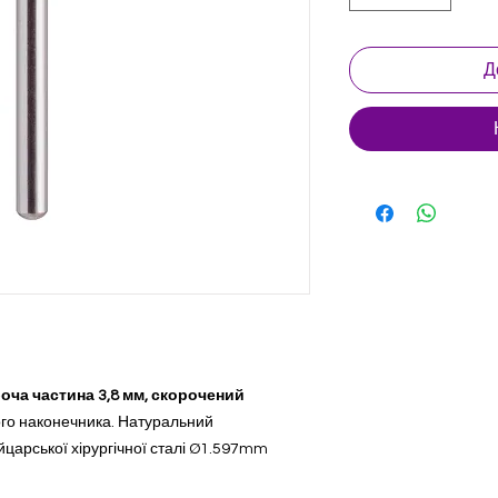
Д
боча частина 3,8 мм, скорочений
ого наконечника. Натуральний
царської хірургічної сталі Ø1.597mm