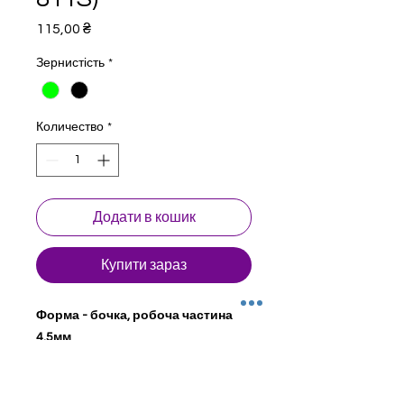
Цена
115,00 ₴
Зернистість
*
Количество
*
Додати в кошик
Купити зараз
Форма - бочка, робоча частина
4.5мм
Стоматологічні бори для турбінного
наконечника. Натуральний
алмаз. Сталевий сердечник з