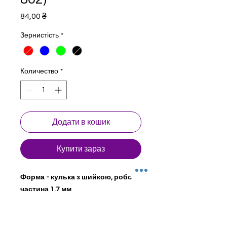
Цена
84,00 ₴
Зернистість
*
Количество
*
Додати в кошик
Купити зараз
Форма - кулька з шийкою, робоча
частина 1,7 мм
Стоматологічні бори для турбінного
наконечника. Натуральний
алмаз. Сталевий сердечник з